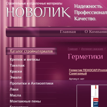
Главная
О Компани
Главная
/
Интернет магазин
/
Каталог стройматериалов
Герметики
Крепеж и метизы
Такелаж
Герметик ПЕНОСИЛ Prem
Краски
Санитарный
Эмали
Артикул:
нет
Пропитки и Антисептики
Лаки
Масла
Монтажные пены