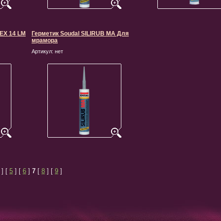
EX 14 LM
Герметик Soudal SILIRUB MA Для
мрамора
Артикул:
нет
] [
5
] [
6
]
7
[
8
] [
9
]