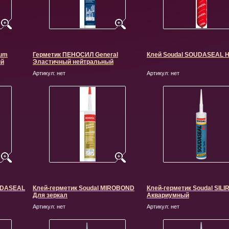
ium
Герметик ПЕНОСИЛ General
Клей Soudal SOUDASEAL 
ый
Эластичный нейтральный
Артикул:
нет
Артикул:
нет
OUDASEAL
Клей-герметик Soudal MIROBOND
Клей-герметик Soudal SIL
Для зеркал
Аквариумный
Артикул:
нет
Артикул:
нет