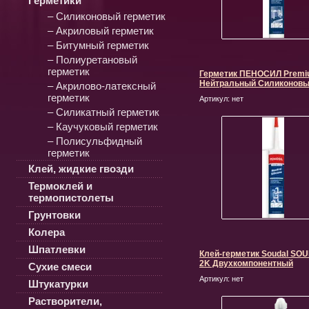
Герметики
– Силиконовый герметик
– Акриловый герметик
– Битумный герметик
– Полиуретановый
герметик
Герметик ПЕНОСИЛ Prem
Нейтральный Силиконов
– Акрилово-латексный
герметик
Артикул:
нет
– Силикатный герметик
– Каучуковый герметик
– Полисульфидный
герметик
Клей, жидкие гвозди
Термоклей и
термопистолеты
Грунтовки
Колера
Шпатлевки
Клей-герметик Soudal S
2K Двухкомпонентный
Сухие смеси
Артикул:
нет
Штукатурки
Растворители,