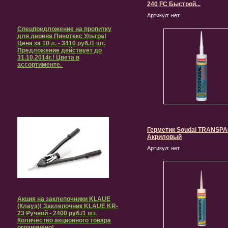
240 FC Быстрой...
Артикул:
нет
Спецпредложение на пропитку
для дерева Пинотекс Ультра!
Цена за 10 л. - 3410 руб./1 шт.
Предложение действует до
31.10.2014г.! Цвета в
ассортименте.
Герметик Soudal TRANSP
Акриловый
Артикул:
нет
Акция на заклепочники KLAUE
(Клауэ)! Заклепочник KLAUE KR-
23 Ручной - 2400 руб./1 шт.
Количество акционного товара
ограничено!