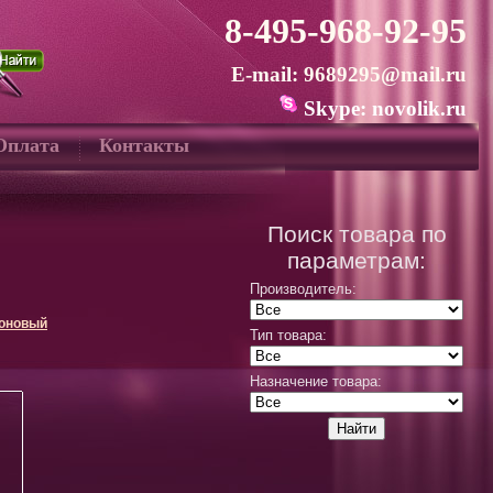
8-495-968-92-95
E-mail: 9689295@mail.ru
Skype: novolik.ru
Оплата
Контакты
Поиск товара по
параметрам:
Производитель:
оновый
Тип товара:
Назначение товара: