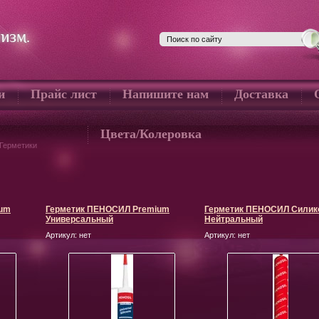
и
Прайс лист
Напишите нам
Доставка
Цвета/Колеровка
Герметики
ium
Герметик ПЕНОСИЛ Premium
Герметик ПЕНОСИЛ Силик
Универсальный
Нейтральный
Артикул:
нет
Артикул:
нет