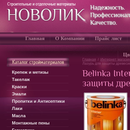
Главная
О Компании
Прайс лист
Цв
Главная
/
Интернет магази
Каталог стройматериалов
Лазурь для защиты древес
Belinka Int
Крепеж и метизы
Такелаж
защиты др
Краски
Эмали
Пропитки и Антисептики
Лаки
Масла
Монтажные пены