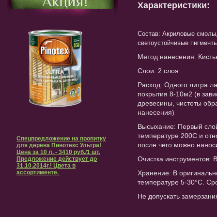
Акция!
Характеристики:
Состав: Акриловые смолы
светоустойчивые пигменты
Метод нанесения: Кисть
Слои: 2 слоя
Расход: Одного литра ла
покрытия 8-10м2 (в зави
древесины, чистоты обр
нанесения)
Высыхание: Первый слой
температуре 200C и отн
Спецпредложение на пропитку
после чего можно нанос
для дерева Пинотекс Ультра!
Цена за 10 л. - 3410 руб./1 шт.
Очистка инструментов:
Предложение действует до
31.10.2014г.! Цвета в
ассортименте.
Хранение: В оригинальн
температуре 5-30°C. Сро
Не допускать замерзани