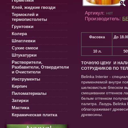
Герметики
Клей, жидкие гвозди
Артикул:
нет
Термоклей и
Производитель:
БЕ
термопистолеты
Грунтовки
Колера
Фасовка
До 18.0
Шпатлевки
Сухие смеси
10 л.
50
Штукатурки
Растворители,
ТОЧНУЮ ЦЕНУ И НАЛИ
Разбавители, Отвердители
СОТРУДНИКОВ ПО ТЕЛ
и Очистители
Belinka Interier - спец
Инструменты
применяемой внутри пом
Кирпич
шелковистым блеском вы
смешивании оттенков ла
Пиломатериалы
белым оттенком получа
Затирки
палитра. Лазурь Belinka 
Мастика
облагораживает древеси
Керамическая плитка
древесины.