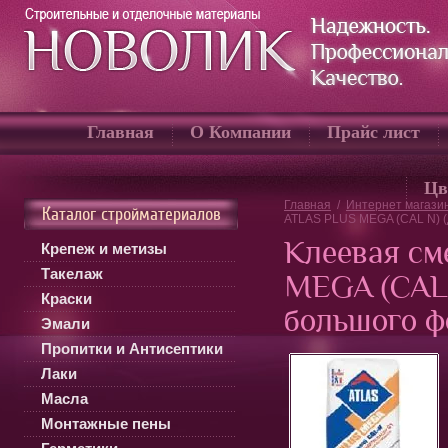
Главная
О Компании
Прайс лист
Цв
Главная
/
Интернет магази
Каталог стройматериалов
ATLAS PLUS MEGA (CAL N) (
Клеевая см
Крепеж и метизы
Такелаж
MEGA (CAL 
Краски
большого ф
Эмали
Пропитки и Антисептики
Лаки
Масла
Монтажные пены