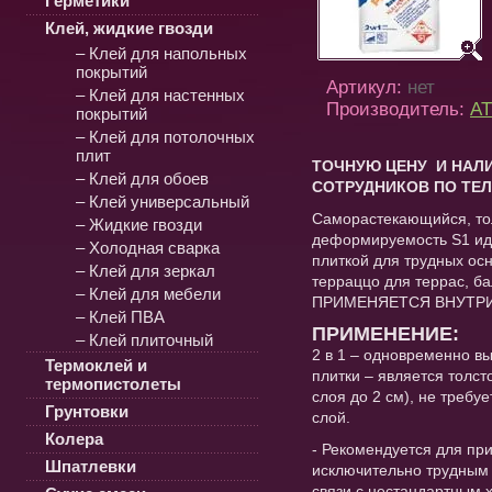
Герметики
Клей, жидкие гвозди
– Клей для напольных
покрытий
Артикул:
нет
– Клей для настенных
Производитель:
АТ
покрытий
– Клей для потолочных
плит
ТОЧНУЮ ЦЕНУ И НАЛИ
– Клей для обоев
СОТРУДНИКОВ ПО ТЕЛ
– Клей универсальный
Саморастекающийся, тол
– Жидкие гвозди
деформируемость S1 ид
– Холодная сварка
плиткой для трудных ос
– Клей для зеркал
терраццо для террас, б
– Клей для мебели
ПРИМЕНЯЕТСЯ ВНУТРИ
– Клей ПВА
ПРИМЕНЕНИЕ:
– Клей плиточный
2 в 1 – одновременно в
Термоклей и
плитки – является толс
термопистолеты
слоя до 2 см), не треб
Грунтовки
слой.
Колера
- Рекомендуется для пр
Шпатлевки
исключительно трудным 
связи с нестандартным 