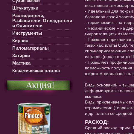
Сухие смеси
негативным атмосферны
Штукатурки
- Идеальный для покры
Растворители,
благодаря своей эласти
Разбавители, Отвердители
- термические – на терр
и Очистители
- механические – на де
Инструменты
гидроизоляциях из мас
- Позволяет приклеиван
Кирпич
таких как: плиты OSB, те
Пиломатериалы
сильноприлегающие слои
Затирки
из клеев (после плиток ПВ
- Позволяет профилиров
Мастика
возможность получения 
Керамическая плитка
широком диапазоне тол
Акция!
Виды оснований – выше
деформируемые основан
выливки.
Виды приклеиваемых пли
керамические (терракота
и др. плитки со средней
РАСХОД:
Средний расход: прим. 1
мм толщины клея – для 