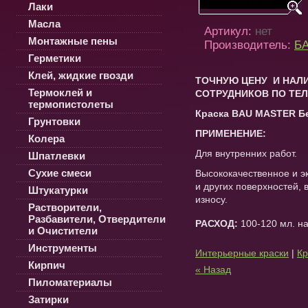
Лаки
Масла
Артикул:
нет
Монтажные пены
Производитель:
БА
Герметики
Клей, жидкие гвозди
ТОЧНУЮ ЦЕНУ И НАЛИ
Термоклей и
СОТРУДНИКОВ ПО ТЕЛ
термопистолеты
Краска BAU MASTER Бе
Грунтовки
ПРИМЕНЕНИЕ:
Колера
Для внутренних работ.
Шпатлевки
Сухие смеси
Высококачественное и э
и других поверхностей, 
Штукатурки
износу.
Растворители,
Разбавители, Отвердители
РАСХОД:
100-120 мл. н
и Очистители
Инструменты
Интерьерные краски
|
Кр
Кирпич
« Назад
Пиломатериалы
Затирки