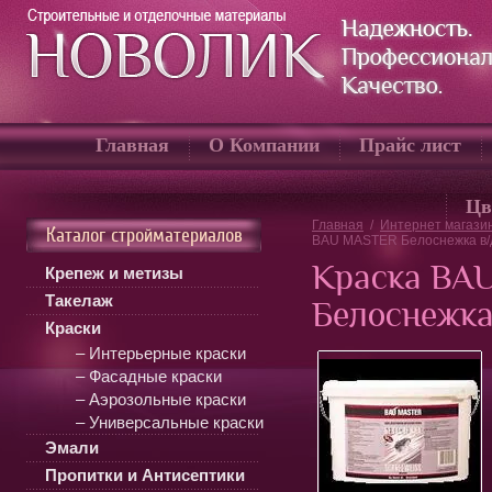
Главная
О Компании
Прайс лист
Цв
Главная
/
Интернет магази
Каталог стройматериалов
BAU MASTER Белоснежка в/
Краска BA
Крепеж и метизы
Такелаж
Белоснежка
Краски
– Интерьерные краски
– Фасадные краски
– Аэрозольные краски
– Универсальные краски
Эмали
Пропитки и Антисептики