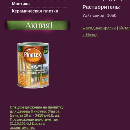
Мастика
Растворитель:
Керамическая плитка
Уайт-спирит 1050
Акция!
Фасадные краски
|
Инте
« Назад
Спецпредложение на пропитку
для дерева Пинотекс Ультра!
Цена за 10 л. - 3410 руб./1 шт.
Предложение действует до
31.10.2014г.! Цвета в
ассортименте.