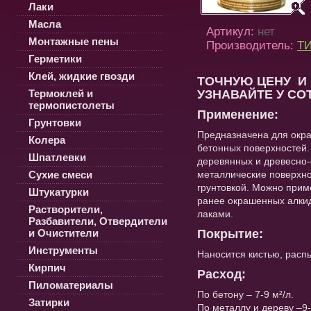
Лаки
Масла
Артикул:
нет
Монтажные пены
Производитель:
ТИ
Герметики
Клей, жидкие гвозди
ТОЧНУЮ ЦЕНУ И
Термоклей и
УЗНАВАЙТЕ У СО
термопистолеты
Применение:
Грунтовки
Предназначена для окра
Колера
бетонных поверхностей.
Шпатлевки
деревянных и древесно
Сухие смеси
металлические поверхно
грунтовкой. Можно прим
Штукатурки
ранее окрашенных алки
Растворители,
лаками.
Разбавители, Отвердители
и Очистители
Покрытие:
Инструменты
Наносится кистью, расп
Кирпич
Расход:
Пиломатериалы
По бетону – 7-9 м²/л.
Затирки
По металлу и дереву –9-