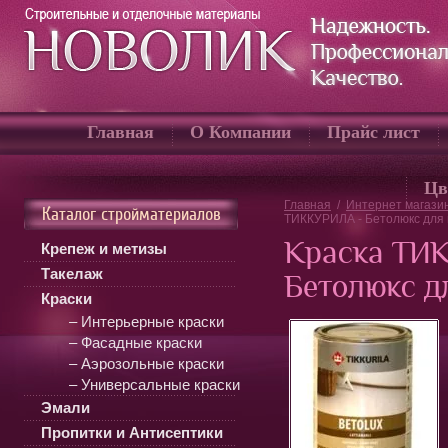
Главная
О Компании
Прайс лист
Цв
Главная
/
Интернет магази
Каталог стройматериалов
ТИККУРИЛА - Бетолюкс для
Краска ТИ
Крепеж и метизы
Такелаж
Бетолюкс д
Краски
– Интерьерные краски
– Фасадные краски
– Аэрозольные краски
– Универсальные краски
Эмали
Пропитки и Антисептики