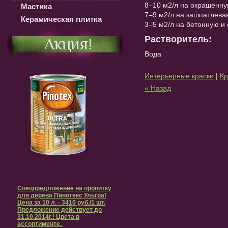
8–10 м2/л на окрашенну
Мастика
7–9 м2/л на зашпатлева
Керамическая плитка
3–5 м2/л на бетонную и
Растворитель:
Акция!
Вода
Интерьерные краски
|
Кр
« Назад
Спецпредложение на пропитку
для дерева Пинотекс Ультра!
Цена за 10 л. - 3410 руб./1 шт.
Предложение действует до
31.10.2014г.! Цвета в
ассортименте.