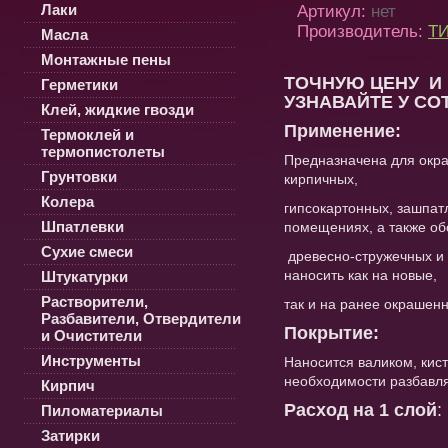
Лаки
Артикул:
нет
Производитель:
ТИ
Масла
Монтажные пены
ТОЧНУЮ ЦЕНУ И
Герметики
УЗНАВАЙТЕ У СО
Клей, жидкие гвозди
Применение:
Термоклей и
термопистолеты
Предназначена для окра
Грунтовки
кирпичных,
Колера
гипсокартонных, зашпатл
Шпатлевки
помещениях, а также об
Сухие смеси
древесно-стружечных и 
наносить как на новые,
Штукатурки
Растворители,
так и на ранее окрашен
Разбавители, Отвердители
Покрытие:
и Очистители
Инструменты
Наносится валиком, кис
необходимости разбавл
Кирпич
Расход на 1 слой
:
Пиломатериалы
Затирки