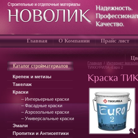
Главная
О Компании
Прайс лист
Цв
Главная
/
Интернет магази
Каталог стройматериалов
ТИККУРИЛА -Евро 2
Краска ТИ
Крепеж и метизы
Такелаж
Краски
– Интерьерные краски
– Фасадные краски
– Аэрозольные краски
– Универсальные краски
Эмали
Пропитки и Антисептики