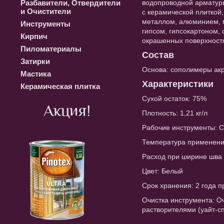
Разбавители, Отвердители
водопроводной арматуры,
и Очистители
с керамической плиткой,
металлом, алюминием, 
Инструменты
гипсом, гипсокартоном, 
Кирпич
окрашенных поверхност
Пиломатериалы
Состав
Затирки
Основа: сополимеры акр
Мастика
Характеристики
Керамическая плитка
Сухой остаток: 75%
Акция!
Плотность: 1,21 кг/л
Рабочие инструменты: С
Температура применения
Расход при ширине шва 
Цвет: Белый
Срок хранения: 2 года п
Очистка инструмента: 
растворителями (уайт-с