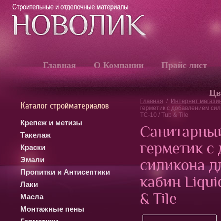
Главная
О Компании
Прайс лист
Цв
Главная
/
Интернет магази
Каталог стройматериалов
герметик с добавлением сили
TC-10 / Tub & Tile
Крепеж и метизы
Санитарны
Такелаж
герметик с
Краски
Эмали
силикона д
Пропитки и Антисептики
кабин Liqui
Лаки
& Tile
Масла
Монтажные пены