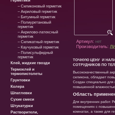
Герметики
– Силиконовый герметик
– Акриловый герметик
– Битумный герметик
– Полиуретановый
герметик
– Акрилово-латексный
герметик
Артикул:
нет
– Силикатный герметик
Производитель:
ЛИ
– Каучуковый герметик
– Полисульфидный
герметик
ТОЧНУЮ ЦЕНУ И НАЛИ
Клей, жидкие гвозди
СОТРУДНИКОВ ПО ТЕЛ
Термоклей и
Высококачественный ак
термопистолеты
силикона, обладает пов
Грунтовки
Создан специально для 
Колера
повышенной влажностью
Шпатлевки
Область примене
Сухие смеси
Для внутренних работ. 
Штукатурки
помещениях с повышенн
комнатах, а также для г
Растворители,