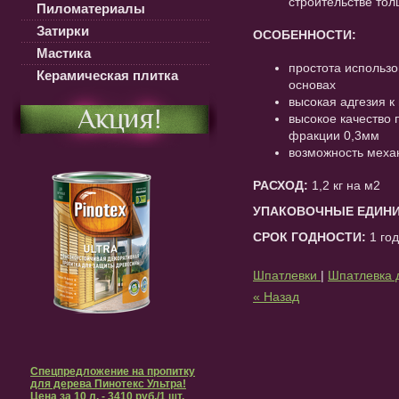
строительстве тол
Пиломатериалы
Затирки
ОСОБЕННОСТИ:
Мастика
простота использо
Керамическая плитка
основах
высокая адгезия к
Акция!
высокое качество
фракции 0,3мм
возможность меха
РАСХОД:
1,2 кг на м2
УПАКОВОЧНЫЕ ЕДИН
СРОК ГОДНОСТИ:
1 год
Шпатлевки
|
Шпатлевка 
« Назад
Спецпредложение на пропитку
для дерева Пинотекс Ультра!
Цена за 10 л. - 3410 руб./1 шт.