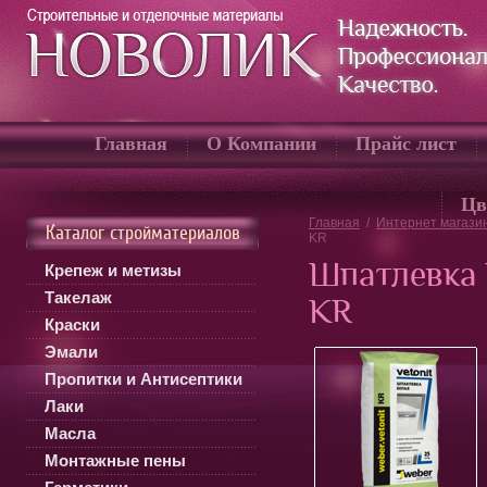
Главная
О Компании
Прайс лист
Цв
Главная
/
Интернет магази
Каталог стройматериалов
KR
Шпатлевка
Крепеж и метизы
Такелаж
KR
Краски
Эмали
Пропитки и Антисептики
Лаки
Масла
Монтажные пены