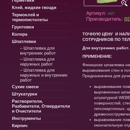
Герметики
Клей, жидкие гвозди
Артикул:
нет
Термоклей и
Производитель:
ВЕ
термопистолеты
Грунтовки
Колера
ТОЧНУЮ ЦЕНУ И НАЛИ
СОТРУДНИКОВ ПО ТЕЛ
Шпатлевки
– Шпатлевка для
Для внутренних работ.
внутренних работ
ПРИМЕНЕНИЕ:
– Шпатлевка для
наружных работ
Финишная шпаклевка на
– Шпатлевка для
выравнивания стен и по
наружных и внутренних
Предназначена для ручн
работ
Сухие смеси
выравнивание пов
выровненных шпак
Штукатурки
штукатуркой WEBE
Растворители,
поверхностей; сте
Разбавители, Отвердители
гипсокартонных, 
и Очистители
древесностружечн
Инструменты
выравнивание пове
окончательную от
Кирпич