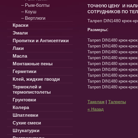
– Рым-болты
ТОЧНУЮ ЦЕНУ И НАЛИ
– Коуш
СОТРУДНИКОВ ПО ТЕЛ
– Вертлюги
Талреп DIN1480 крюк-кр
Краски
Размеры:
Эмали
Пропитки и Антисептики
Талреп DIN1480 крюк-крюк
Талреп DIN1480 крюк-крюк
Лаки
Талреп DIN1480 крюк-крюк
Масла
Талреп DIN1480 крюк-крю
Монтажные пены
Талреп DIN1480 крюк-крю
Талреп DIN1480 крюк-крю
Герметики
Талреп DIN1480 крюк-крю
Клей, жидкие гвозди
Талреп DIN1480 крюк-крю
Термоклей и
Талреп DIN1480 крюк-крю
термопистолеты
Грунтовки
Такелаж
|
Талрепы
Колера
« Назад
Шпатлевки
Сухие смеси
Штукатурки