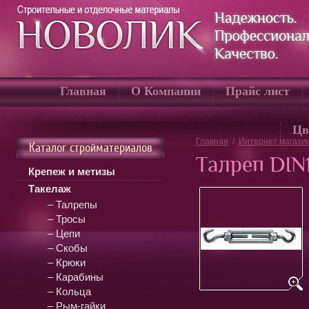
Главная
О Компании
Прайс лист
Цв
Главная
/
Интернет магази
Каталог стройматериалов
Талреп DIN
Крепеж и метизы
Такелаж
– Талрепы
– Тросы
– Цепи
– Скобы
– Крюки
– Карабины
– Кольца
– Рым-гайки