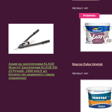
Артикул:
нет
Новинка
Акция на заклепочники KLAUE
Краска Dulux Innetak
(Клауэ)! Заклепочник KLAUE KR-
23 Ручной - 2400 руб./1 шт.
Артикул:
нет
Количество акционного товара
ограничено!