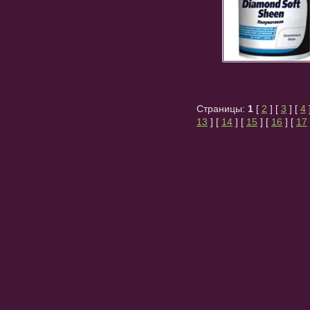
Страницы:
1
[
2
] [
3
] [
4
13
] [
14
] [
15
] [
16
] [
17