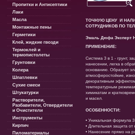
Пропитки и Антисептики
Лаки
Масла
ТОЧНУЮ ЦЕНУ И НАЛИ
СОТРУДНИКОВ ПО ТЕЛ
Монтажные пены
Герметики
Эмаль Дюфа Эксперт 
Клей, жидкие гвозди
ПРИМЕНЕНИЕ:
Термоклей и
термопистолеты
Система 3 в 1 - грунт, з
Грунтовки
нанесении, легка в обра
Колера
основанию. Образует эл
атмосферостойкие, изно
Шпатлевки
декоративным эффектом.
Сухие смеси
температурным режимам
Штукатурки
химикатам и кратковрем
и масел.
Растворители,
Разбавители, Отвердители
и Очистители
ОСОБЕННОСТИ:
Инструменты
• Уникальная формула 3 
Кирпич
• Длительная защита от 
• Нанесение прямо на р
Пиломатериалы