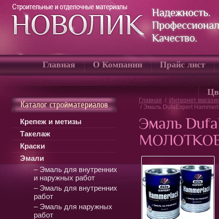
Главная
О Компании
Прайс лист
Цв
Главная
/
Интернет магази
Каталог стройматериалов
/
Эмаль DufaExpert Hamme
Эмаль Dufa
Крепеж и метизы
Такелаж
МОЛОТКО
Краски
Эмали
– Эмаль для внутренних
и наружных работ
– Эмаль для внутренних
работ
– Эмаль для наружных
работ