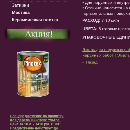
• Для наружных и внутр
Затирки
• Отлично наносится на
Мастика
горизонтальные поверхн
Керамическая плитка
РАСХОД:
7-10 м²/л
ЦВЕТА:
8 готовых цветов
Акция!
УПАКОВОЧНЫЕ ЕДИН
Эмаль для наружных ра
наружных работ
|
Эмаль 
« Назад
Спецпредложение на пропитку
для дерева Пинотекс Ультра!
Цена за 10 л. - 3410 руб./1 шт.
Предложение действует до