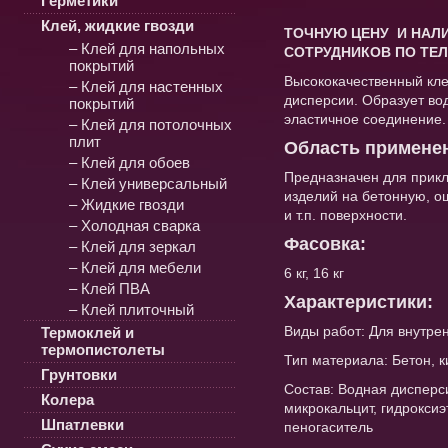
Герметики
Клей, жидкие гвозди
ТОЧНУЮ ЦЕНУ И НАЛИ
– Клей для напольных
СОТРУДНИКОВ ПО ТЕЛ
покрытий
Высококачественный кле
– Клей для настенных
дисперсии. Образует во
покрытий
эластичное соединение.
– Клей для потолочных
плит
Область примене
– Клей для обоев
Предназначен для прикл
– Клей универсальный
изделий на бетонную, о
– Жидкие гвозди
и т.п. поверхности.
– Холодная сварка
Фасовка:
– Клей для зеркал
– Клей для мебели
6 кг, 16 кг
– Клей ПВА
Характеристики:
– Клей плиточный
Виды работ: Для внутре
Термоклей и
термопистолеты
Тип материала: Бетон, к
Грунтовки
Состав: Водная дисперс
Колера
микрокальцит, гидроксиэ
Шпатлевки
пеногаситель